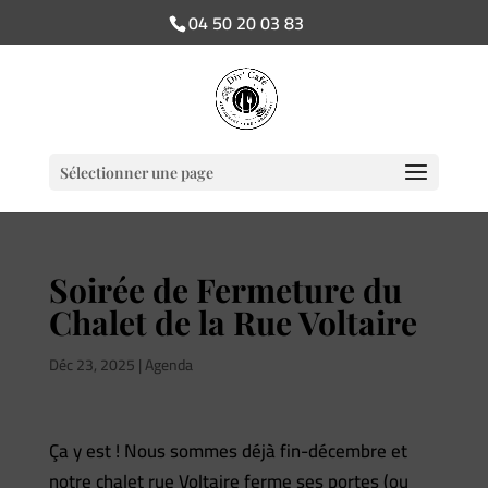
04 50 20 03 83
Sélectionner une page
Soirée de Fermeture du
Chalet de la Rue Voltaire
Déc 23, 2025
|
Agenda
Ça y est ! Nous sommes déjà fin-décembre et
notre chalet rue Voltaire ferme ses portes (ou