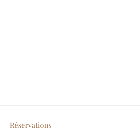
orcément les Blues2Men ! Ces deux compères nous ont régalé par leur
Réservations